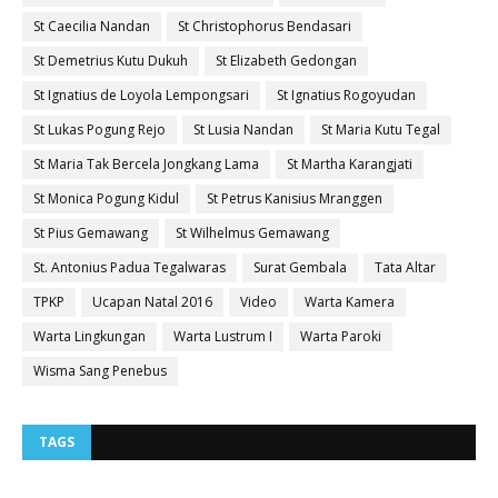
St Caecilia Nandan
St Christophorus Bendasari
St Demetrius Kutu Dukuh
St Elizabeth Gedongan
St Ignatius de Loyola Lempongsari
St Ignatius Rogoyudan
St Lukas Pogung Rejo
St Lusia Nandan
St Maria Kutu Tegal
St Maria Tak Bercela Jongkang Lama
St Martha Karangjati
St Monica Pogung Kidul
St Petrus Kanisius Mranggen
St Pius Gemawang
St Wilhelmus Gemawang
St. Antonius Padua Tegalwaras
Surat Gembala
Tata Altar
TPKP
Ucapan Natal 2016
Video
Warta Kamera
Warta Lingkungan
Warta Lustrum I
Warta Paroki
Wisma Sang Penebus
TAGS