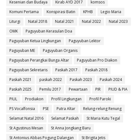
Kesenian dan Budaya
Kirab AYD 2017
komsos
Komuni Pertama
Konspirasi Batin
KPHB
Legio Maria
Liturgi
Natal 2018
Natal 2021
Natal 2022
Natal 2023
OMK
Paguyuban Kerasulan Doa
Paguyuban Ketua Lingkungan
Paguyuban Lektor
Paguyuban ME
Paguyuban Organis
Paguyuban Perangkai Bunga Altar
Paguyuban Pro Diakon
Paguyuban Sekretaris
Paskah 2017
Paskah 2018
Paskah 2021
paskah 2022
Paskah 2023
Paskah 2024
Paskah 2025
Pemilu 2017
Pewartaan
PIR
PIUD & PIA
PIUL
Prodiakon
Profil Lingkungan
Profil Paroki
PS Vocalfonsia
PSE
Putra Altar
Relung-relung Renung
Selamat Natal 2016
Selamat Paskah
St Maria Kutu Tegal
St Agustinus Mesan
St Anna Jongkang Baru
St Antonius Abbas Pogung Dalangan
St Brigita Jetis