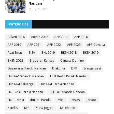
Nandan
July 28, 2026
CATEGORIES
Adven 2018
Adven 2022
APP 2017
APP 2018
APP 2019
APP 2021
APP 2022
APP 2023
APP Dewasa
Ayat Emas
BISA
BKL 2019
BKSN 2018
BKSN 2019
BKSN 2022
Bruderan Karitas
Cantate Domino
Dasawarsa Paroki Nandan
Diakonia
DPP
Evangelisasi
Hut Ke-10 Paroki Nandan
HUT Ke-14 Paroki Nandan
Hut Ke-4 Keluarga
Hut Ke-4 Paroki Nandan
HUT ke-6 Paroki Nandan
HUT ke-9 Paroki Nandan
HUT Paroki
Ibu-Ibu Paroki
Imlek
Inisiasi
Jarkod
Katekis
KEP
KEPO Jogja 1
Kesehatan