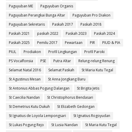
Paguyuban ME
Paguyuban Organis
Paguyuban Perangkai Bunga Altar
Paguyuban Pro Diakon
Paguyuban Sekretaris
Paskah 2017
Paskah 2018
Paskah 2021
paskah 2022
Paskah 2023
Paskah 2024
Paskah 2025
Pemilu 2017
Pewartaan
PIR
PIUD & PIA
PIUL
Prodiakon
Profil Lingkungan
Profil Paroki
PS Vocalfonsia
PSE
Putra Altar
Relung-relung Renung
Selamat Natal 2016
Selamat Paskah
St Maria Kutu Tegal
St Agustinus Mesan
St Anna Jongkang Baru
St Antonius Abbas Pogung Dalangan
St Brigita Jetis
St Caecilia Nandan
St Christophorus Bendasari
St Demetrius Kutu Dukuh
St Elizabeth Gedongan
St Ignatius de Loyola Lempongsari
St Ignatius Rogoyudan
St Lukas Pogung Rejo
St Lusia Nandan
St Maria Kutu Tegal