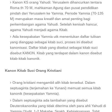
Kanon KS orang Yahudi: Yerusalem dihancurkan tentara
Roma th 70 M, mahkaman Agung dan pusat pendidikan
pindah dari Yerusalem ke Yamnia. Periode Yamnia (70-135
M) merupakan masa kreatif dan amat penting bagi
perkembangan agama Yahudi. Setelah kenisah hancur,
agama Yahudi menjadi agama Kitab.
Ada kesepakatan Yamnia utk menentukan daftar tulisan
yang dianggap sebagai kitab suci, proses ini disebut
kanonisasi. Daftar kitab yang disebut sebagai kitab suci
disebut KANON. Kitab yang terdapat dalam kanon disebut
kitab-kitab kanonik.
Kanon Kitab Suci Orang Kristiani
Orang kristiani mengambil alih kitab tersebut. Dalam
septuaginta (terjemahan ke Yunani) memuat semua kitab
kanonik (kesepakatan Yamnia).
Dalam septuaginta ada tambahan yang disebut
Deuterokanonika yang tidak diterima oleh para ahli Yahudi di
Yamnia (Yudit, 1-2 Makabe, Sirakh, Kebijaksanaan, Tobit,