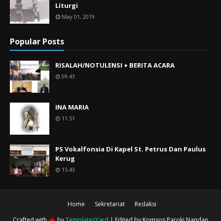
Liturgi
May 01, 2019
Popular Posts
RISALAH/NOTULENSI + BERITA ACARA
09.43
INA MARIA
11.51
PS Vokalfonsia Di Kapel St. Petrus Dan Paulus
Kerug
15.43
Home
Sekretariat
Redaksi
Crafted with
by
TemplatesYard
| Edited by
Komsos Paroki Nandan