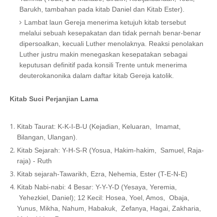
Barukh, tambahan pada kitab Daniel dan Kitab Ester).
Lambat laun Gereja menerima ketujuh kitab tersebut
melalui sebuah kesepakatan dan tidak pernah benar-benar
dipersoalkan, kecuali Luther menolaknya. Reaksi penolakan
Luther justru makin menegaskan kesepatakan sebagai
keputusan definitif pada konsili Trente untuk menerima
deuterokanonika dalam daftar kitab Gereja katolik.
Kitab Suci Perjanjian Lama
Kitab Taurat: K-K-I-B-U (Kejadian, Keluaran,
Imamat,
Bilangan, Ulangan).
Kitab Sejarah: Y-H-S-R (Yosua, Hakim-hakim,
Samuel, Raja-
raja) - Ruth
Kitab sejarah-Tawarikh, Ezra, Nehemia, Ester (T-E-N-E)
Kitab Nabi-nabi: 4 Besar: Y-Y-Y-D (Yesaya, Yeremia,
Yehezkiel, Daniel); 12 Kecil: Hosea, Yoel, Amos,
Obaja,
Yunus, Mikha, Nahum, Habakuk,
Zefanya, Hagai, Zakharia,