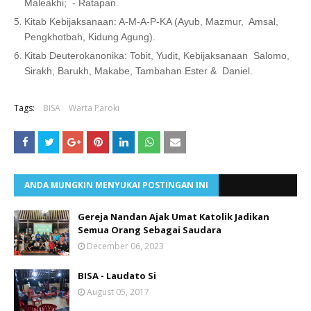
Maleakhi; - Ratapan.
Kitab Kebijaksanaan: A-M-A-P-KA (Ayub, Mazmur,
Amsal,
Pengkhotbah, Kidung Agung).
Kitab Deuterokanonika: Tobit, Yudit, Kebijaksanaan
Salomo,
Sirakh, Barukh, Makabe, Tambahan Ester &
Daniel.
Tags:
BISA
Warta Paroki
ANDA MUNGKIN MENYUKAI POSTINGAN INI
Gereja Nandan Ajak Umat Katolik Jadikan
Semua Orang Sebagai Saudara
December 06, 2023
BISA - Laudato Si
August 05, 2017