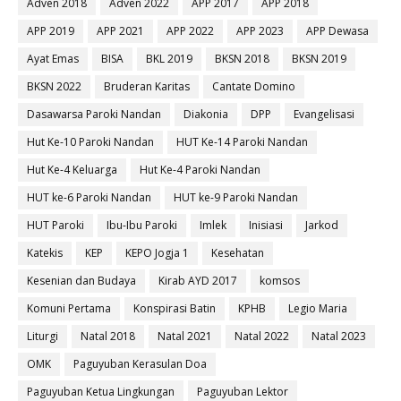
Adven 2018
Adven 2022
APP 2017
APP 2018
APP 2019
APP 2021
APP 2022
APP 2023
APP Dewasa
Ayat Emas
BISA
BKL 2019
BKSN 2018
BKSN 2019
BKSN 2022
Bruderan Karitas
Cantate Domino
Dasawarsa Paroki Nandan
Diakonia
DPP
Evangelisasi
Hut Ke-10 Paroki Nandan
HUT Ke-14 Paroki Nandan
Hut Ke-4 Keluarga
Hut Ke-4 Paroki Nandan
HUT ke-6 Paroki Nandan
HUT ke-9 Paroki Nandan
HUT Paroki
Ibu-Ibu Paroki
Imlek
Inisiasi
Jarkod
Katekis
KEP
KEPO Jogja 1
Kesehatan
Kesenian dan Budaya
Kirab AYD 2017
komsos
Komuni Pertama
Konspirasi Batin
KPHB
Legio Maria
Liturgi
Natal 2018
Natal 2021
Natal 2022
Natal 2023
OMK
Paguyuban Kerasulan Doa
Paguyuban Ketua Lingkungan
Paguyuban Lektor