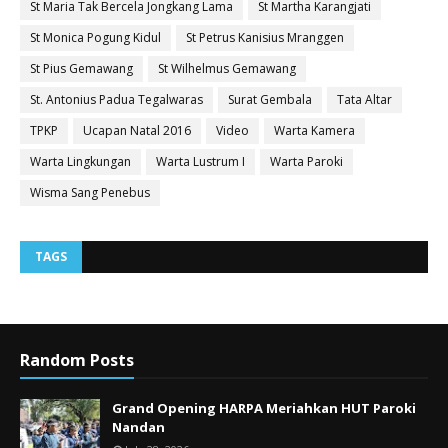
St Maria Tak Bercela Jongkang Lama
St Martha Karangjati
St Monica Pogung Kidul
St Petrus Kanisius Mranggen
St Pius Gemawang
St Wilhelmus Gemawang
St. Antonius Padua Tegalwaras
Surat Gembala
Tata Altar
TPKP
Ucapan Natal 2016
Video
Warta Kamera
Warta Lingkungan
Warta Lustrum I
Warta Paroki
Wisma Sang Penebus
TAGS
Random Posts
Grand Opening HARPA Meriahkan HUT Paroki
Nandan