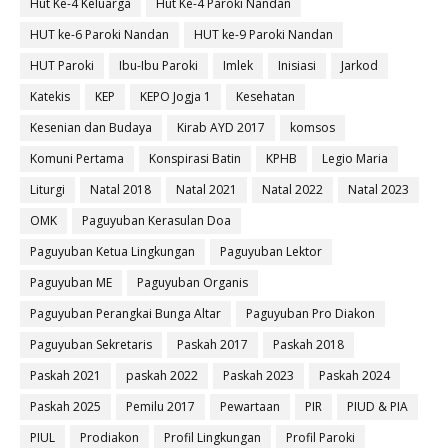
Hut Ke-4 Keluarga
Hut Ke-4 Paroki Nandan
HUT ke-6 Paroki Nandan
HUT ke-9 Paroki Nandan
HUT Paroki
Ibu-Ibu Paroki
Imlek
Inisiasi
Jarkod
Katekis
KEP
KEPO Jogja 1
Kesehatan
Kesenian dan Budaya
Kirab AYD 2017
komsos
Komuni Pertama
Konspirasi Batin
KPHB
Legio Maria
Liturgi
Natal 2018
Natal 2021
Natal 2022
Natal 2023
OMK
Paguyuban Kerasulan Doa
Paguyuban Ketua Lingkungan
Paguyuban Lektor
Paguyuban ME
Paguyuban Organis
Paguyuban Perangkai Bunga Altar
Paguyuban Pro Diakon
Paguyuban Sekretaris
Paskah 2017
Paskah 2018
Paskah 2021
paskah 2022
Paskah 2023
Paskah 2024
Paskah 2025
Pemilu 2017
Pewartaan
PIR
PIUD & PIA
PIUL
Prodiakon
Profil Lingkungan
Profil Paroki