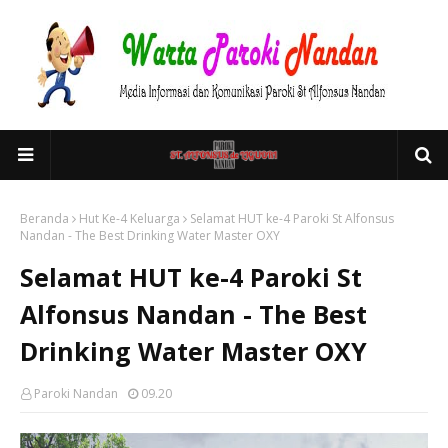
Beranda
Hut Ke-4 Keluarga
Selamat HUT ke-4 Paroki St Alfonsus
Nandan - The Best Drinking Water Master OXY
Selamat HUT ke-4 Paroki St
Alfonsus Nandan - The Best
Drinking Water Master OXY
Paroki Nandan
09.20