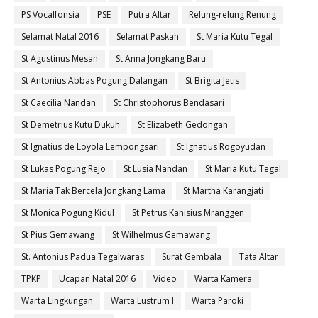
PS Vocalfonsia
PSE
Putra Altar
Relung-relung Renung
Selamat Natal 2016
Selamat Paskah
St Maria Kutu Tegal
St Agustinus Mesan
St Anna Jongkang Baru
St Antonius Abbas Pogung Dalangan
St Brigita Jetis
St Caecilia Nandan
St Christophorus Bendasari
St Demetrius Kutu Dukuh
St Elizabeth Gedongan
St Ignatius de Loyola Lempongsari
St Ignatius Rogoyudan
St Lukas Pogung Rejo
St Lusia Nandan
St Maria Kutu Tegal
St Maria Tak Bercela Jongkang Lama
St Martha Karangjati
St Monica Pogung Kidul
St Petrus Kanisius Mranggen
St Pius Gemawang
St Wilhelmus Gemawang
St. Antonius Padua Tegalwaras
Surat Gembala
Tata Altar
TPKP
Ucapan Natal 2016
Video
Warta Kamera
Warta Lingkungan
Warta Lustrum I
Warta Paroki