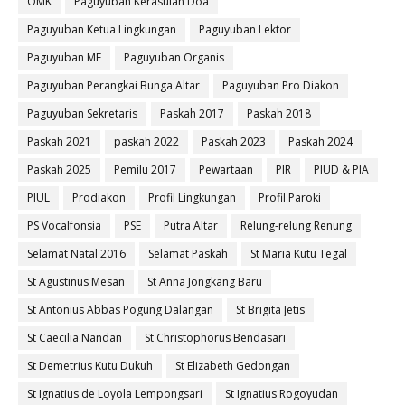
OMK
Paguyuban Kerasulan Doa
Paguyuban Ketua Lingkungan
Paguyuban Lektor
Paguyuban ME
Paguyuban Organis
Paguyuban Perangkai Bunga Altar
Paguyuban Pro Diakon
Paguyuban Sekretaris
Paskah 2017
Paskah 2018
Paskah 2021
paskah 2022
Paskah 2023
Paskah 2024
Paskah 2025
Pemilu 2017
Pewartaan
PIR
PIUD & PIA
PIUL
Prodiakon
Profil Lingkungan
Profil Paroki
PS Vocalfonsia
PSE
Putra Altar
Relung-relung Renung
Selamat Natal 2016
Selamat Paskah
St Maria Kutu Tegal
St Agustinus Mesan
St Anna Jongkang Baru
St Antonius Abbas Pogung Dalangan
St Brigita Jetis
St Caecilia Nandan
St Christophorus Bendasari
St Demetrius Kutu Dukuh
St Elizabeth Gedongan
St Ignatius de Loyola Lempongsari
St Ignatius Rogoyudan