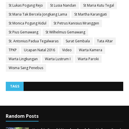
St Lukas Pogung Rejo
St Lusia Nandan
St Maria Kutu Tegal
St Maria Tak Bercela Jongkang Lama
St Martha Karangjati
St Monica Pogung Kidul
St Petrus Kanisius Mranggen
St Pius Gemawang
St Wilhelmus Gemawang
St. Antonius Padua Tegalwaras
Surat Gembala
Tata Altar
TPKP
Ucapan Natal 2016
Video
Warta Kamera
Warta Lingkungan
Warta Lustrum I
Warta Paroki
Wisma Sang Penebus
TAGS
Random Posts