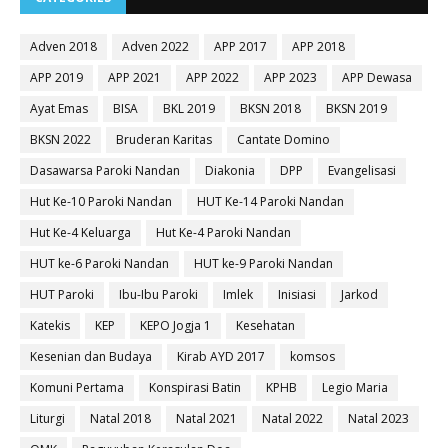
Adven 2018
Adven 2022
APP 2017
APP 2018
APP 2019
APP 2021
APP 2022
APP 2023
APP Dewasa
Ayat Emas
BISA
BKL 2019
BKSN 2018
BKSN 2019
BKSN 2022
Bruderan Karitas
Cantate Domino
Dasawarsa Paroki Nandan
Diakonia
DPP
Evangelisasi
Hut Ke-10 Paroki Nandan
HUT Ke-14 Paroki Nandan
Hut Ke-4 Keluarga
Hut Ke-4 Paroki Nandan
HUT ke-6 Paroki Nandan
HUT ke-9 Paroki Nandan
HUT Paroki
Ibu-Ibu Paroki
Imlek
Inisiasi
Jarkod
Katekis
KEP
KEPO Jogja 1
Kesehatan
Kesenian dan Budaya
Kirab AYD 2017
komsos
Komuni Pertama
Konspirasi Batin
KPHB
Legio Maria
Liturgi
Natal 2018
Natal 2021
Natal 2022
Natal 2023