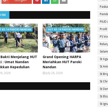
Paska
Pemil
 INI
PIUD 
Profi
T KE-14 PAROKI NANDAN
HUT KE-14 PAROKI NANDAN
PS Vo
Relun
Selam
 Bakti Menjelang HUT
Grand Opening HARPA
St Ag
ki : Umat Nandan
Meriahkan HUT Paroki
St An
ukkan Kepedulian
Nandan
 28, 2026
July 28, 2026
St Brig
St Ch
St De
St El
St Ig