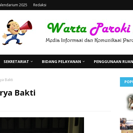
alendarium 2025
Redaksi
SEKRETARIAT
BIDANG PELAYANAN
PENGGUNAAN RUANG
rya Bakti
POP
arya Bakti