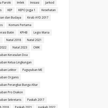
u Paroki
Imlek
Inisiasi
Jarkod
is
KEP
KEPO Jogja 1
Kesehatan
ian dan Budaya
Kirab AYD 2017
os
Komuni Pertama
irasi Batin
KPHB
Legio Maria
i
Natal 2018
Natal 2021
 2022
Natal 2023
OMK
uban Kerasulan Doa
uban Ketua Lingkungan
uban Lektor
Paguyuban ME
uban Organis
uban Perangkai Bunga Altar
uban Pro Diakon
uban Sekretaris
Paskah 2017
h 2018
Paskah 2021
paskah 2022