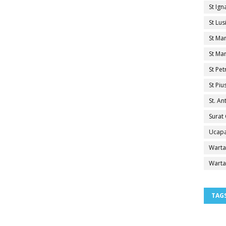
St Ig
St Lu
St Ma
St Mar
St Pe
St Pi
St. A
Surat
Ucapa
Warta
Warta
TAG