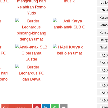
Ibu-Ib
Katek
Kesen
koms
Konsp
Liturg
Natal
Paguy
Paguy
Paguy
Paguy
Paguy
Paguy
Paguy
Paska
Google+