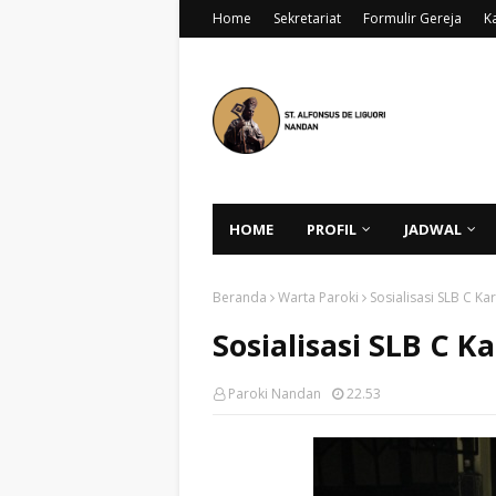
Home
Sekretariat
Formulir Gereja
K
HOME
PROFIL
JADWAL
Beranda
Warta Paroki
Sosialisasi SLB C Ka
Sosialisasi SLB C K
Paroki Nandan
22.53