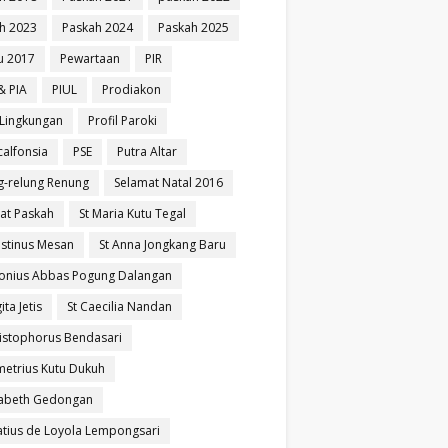
h 2023
Paskah 2024
Paskah 2025
u 2017
Pewartaan
PIR
& PIA
PIUL
Prodiakon
l Lingkungan
Profil Paroki
calfonsia
PSE
Putra Altar
g-relung Renung
Selamat Natal 2016
at Paskah
St Maria Kutu Tegal
ustinus Mesan
St Anna Jongkang Baru
tonius Abbas Pogung Dalangan
ita Jetis
St Caecilia Nandan
ristophorus Bendasari
metrius Kutu Dukuh
izabeth Gedongan
natius de Loyola Lempongsari