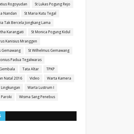
natius Rogoyudan
St Lukas Pogung Rejo
sia Nandan
St Maria Kutu Tegal
ria Tak Bercela Jongkang Lama
tha Karangjati
St Monica Pogung Kidul
trus Kanisius Mranggen
us Gemawang
St Wilhelmus Gemawang
ntonius Padua Tegalwaras
 Gembala
Tata Altar
TPKP
n Natal 2016
Video
Warta Kamera
 Lingkungan
Warta Lustrum I
 Paroki
Wisma Sang Penebus
S