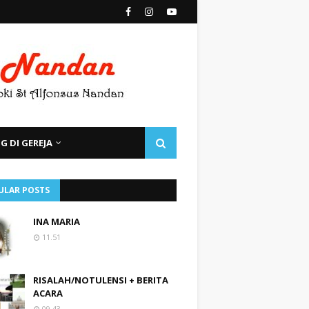
 DI GEREJA
ULAR POSTS
INA MARIA
11.51
RISALAH/NOTULENSI + BERITA
ACARA
09.43