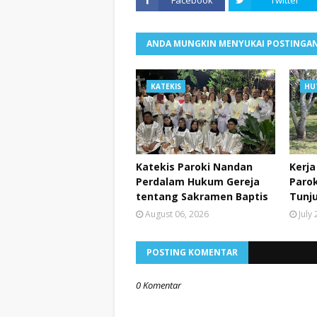
ANDA MUNGKIN MENYUKAI POSTINGAN
KATEKIS
HU
Katekis Paroki Nandan
Kerja
Perdalam Hukum Gereja
Paro
tentang Sakramen Baptis
Tunj
August 06, 2026
July
POSTING KOMENTAR
0 Komentar