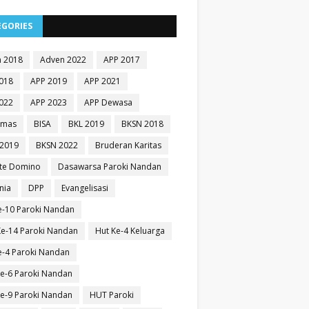
EGORIES
 2018
Adven 2022
APP 2017
018
APP 2019
APP 2021
022
APP 2023
APP Dewasa
Emas
BISA
BKL 2019
BKSN 2018
2019
BKSN 2022
Bruderan Karitas
te Domino
Dasawarsa Paroki Nandan
nia
DPP
Evangelisasi
e-10 Paroki Nandan
e-14 Paroki Nandan
Hut Ke-4 Keluarga
e-4 Paroki Nandan
e-6 Paroki Nandan
e-9 Paroki Nandan
HUT Paroki