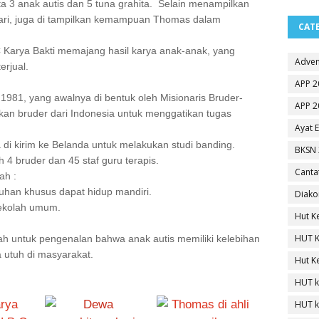
a 3 anak autis dan 5 tuna grahita. Selain menampilkan
i, juga di tampilkan kemampuan Thomas dalam
CAT
 Karya Bakti memajang hasil karya anak-anak, yang
Adven
erjual.
APP 2
 1981, yang awalnya di bentuk oleh Misionaris Bruder-
APP 2
kan bruder dari Indonesia untuk menggatikan tugas
Ayat 
a di kirim ke Belanda untuk melakukan studi banding.
BKSN 
h 4 bruder dan 45 staf guru terapis.
Canta
ah :
uhan khusus dapat hidup mandiri.
Diako
sekolah umum.
Hut K
HUT K
lah untuk pengenalan bahwa anak autis memiliki kelebihan
 utuh di masyarakat.
Hut K
HUT k
HUT k