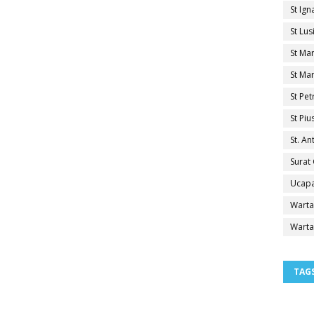
St Ig
St Lu
St Ma
St Mar
St Pe
St Pi
St. A
Surat
Ucapa
Warta
Warta
TAG