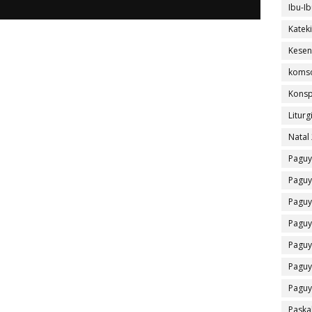
Ibu-Ib
Katek
Kesen
koms
Konsp
Liturg
Natal
Paguy
Paguy
Paguy
Paguy
Paguy
Paguy
Paguy
Paska