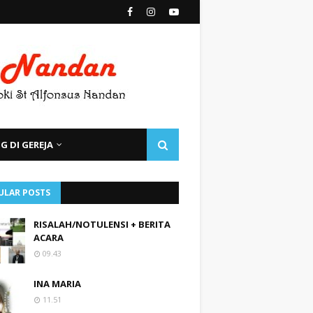
 DI GEREJA
ULAR POSTS
RISALAH/NOTULENSI + BERITA
ACARA
09.43
INA MARIA
11.51