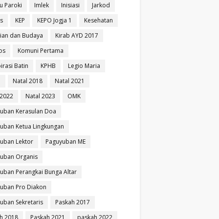
u Paroki
Imlek
Inisiasi
Jarkod
is
KEP
KEPO Jogja 1
Kesehatan
ian dan Budaya
Kirab AYD 2017
os
Komuni Pertama
irasi Batin
KPHB
Legio Maria
i
Natal 2018
Natal 2021
 2022
Natal 2023
OMK
uban Kerasulan Doa
uban Ketua Lingkungan
uban Lektor
Paguyuban ME
uban Organis
uban Perangkai Bunga Altar
uban Pro Diakon
uban Sekretaris
Paskah 2017
h 2018
Paskah 2021
paskah 2022