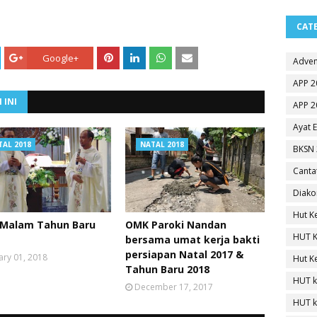
CAT
Google+
Adven
APP 2
 INI
APP 2
Ayat 
TAL 2018
NATAL 2018
BKSN 
Canta
Diako
Hut K
 Malam Tahun Baru
OMK Paroki Nandan
HUT K
bersama umat kerja bakti
persiapan Natal 2017 &
ary 01, 2018
Hut K
Tahun Baru 2018
HUT k
December 17, 2017
HUT k