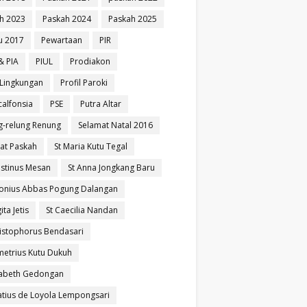
h 2023
Paskah 2024
Paskah 2025
u 2017
Pewartaan
PIR
& PIA
PIUL
Prodiakon
l Lingkungan
Profil Paroki
calfonsia
PSE
Putra Altar
g-relung Renung
Selamat Natal 2016
at Paskah
St Maria Kutu Tegal
ustinus Mesan
St Anna Jongkang Baru
tonius Abbas Pogung Dalangan
ita Jetis
St Caecilia Nandan
ristophorus Bendasari
metrius Kutu Dukuh
izabeth Gedongan
natius de Loyola Lempongsari