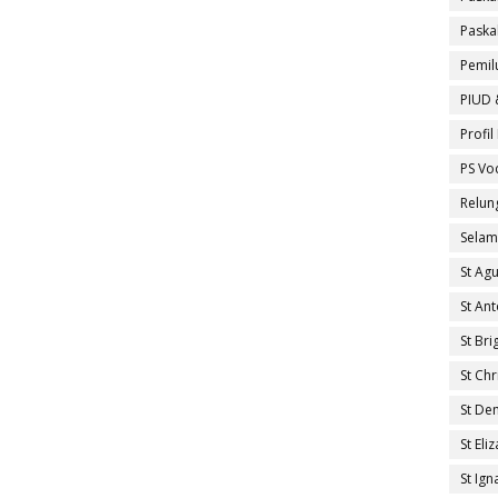
Paska
Pemil
PIUD 
Profi
PS Vo
Relun
Selam
St Ag
St An
St Brig
St Ch
St De
St El
St Ig