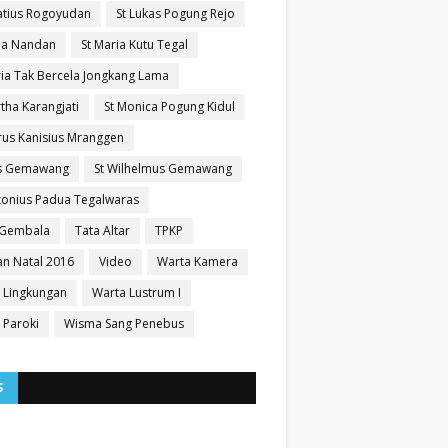
natius Rogoyudan
St Lukas Pogung Rejo
sia Nandan
St Maria Kutu Tegal
ria Tak Bercela Jongkang Lama
tha Karangjati
St Monica Pogung Kidul
trus Kanisius Mranggen
us Gemawang
St Wilhelmus Gemawang
ntonius Padua Tegalwaras
 Gembala
Tata Altar
TPKP
n Natal 2016
Video
Warta Kamera
 Lingkungan
Warta Lustrum I
 Paroki
Wisma Sang Penebus
S