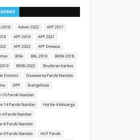
EGORIES
 2018
Adven 2022
APP 2017
018
APP 2019
APP 2021
022
APP 2023
APP Dewasa
Emas
BISA
BKL 2019
BKSN 2018
2019
BKSN 2022
Bruderan Karitas
te Domino
Dasawarsa Paroki Nandan
nia
DPP
Evangelisasi
e-10 Paroki Nandan
e-14 Paroki Nandan
Hut Ke-4 Keluarga
e-4 Paroki Nandan
e-6 Paroki Nandan
e-9 Paroki Nandan
HUT Paroki