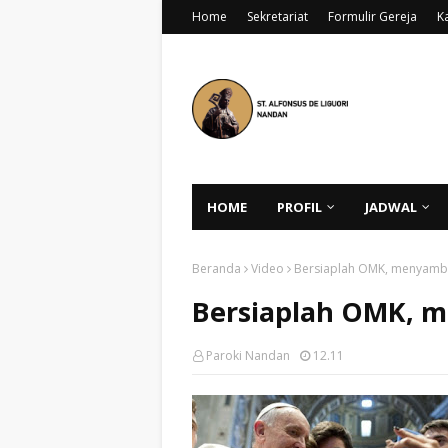
Home
Sekretariat
Formulir Gereja
K
HOME
PROFIL
JADWAL
Beranda
Video
Bersiaplah OMK, menyamb
Bersiaplah OMK, 
Paroki Nandan
12.11