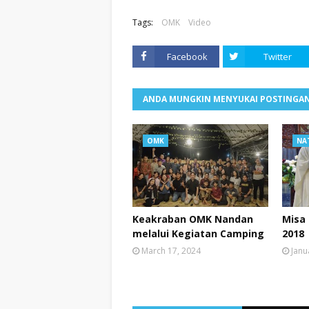
Tags:
OMK
Video
Facebook
Twitter
ANDA MUNGKIN MENYUKAI POSTINGAN
OMK
NA
Keakraban OMK Nandan
Misa
melalui Kegiatan Camping
2018
March 17, 2024
Janu