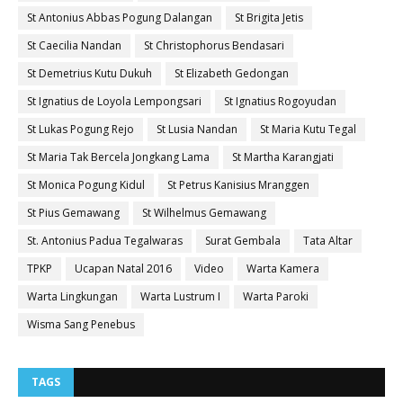
St Antonius Abbas Pogung Dalangan
St Brigita Jetis
St Caecilia Nandan
St Christophorus Bendasari
St Demetrius Kutu Dukuh
St Elizabeth Gedongan
St Ignatius de Loyola Lempongsari
St Ignatius Rogoyudan
St Lukas Pogung Rejo
St Lusia Nandan
St Maria Kutu Tegal
St Maria Tak Bercela Jongkang Lama
St Martha Karangjati
St Monica Pogung Kidul
St Petrus Kanisius Mranggen
St Pius Gemawang
St Wilhelmus Gemawang
St. Antonius Padua Tegalwaras
Surat Gembala
Tata Altar
TPKP
Ucapan Natal 2016
Video
Warta Kamera
Warta Lingkungan
Warta Lustrum I
Warta Paroki
Wisma Sang Penebus
TAGS