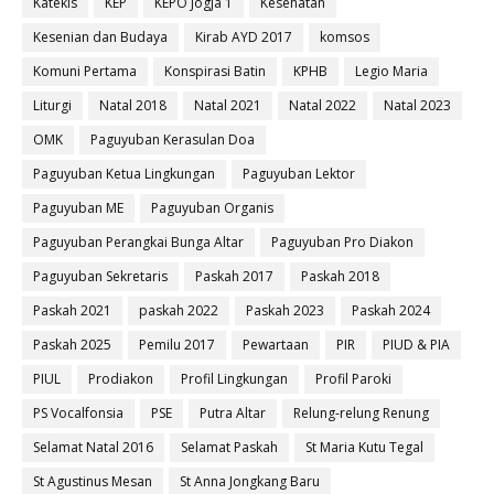
Katekis
KEP
KEPO Jogja 1
Kesehatan
Kesenian dan Budaya
Kirab AYD 2017
komsos
Komuni Pertama
Konspirasi Batin
KPHB
Legio Maria
Liturgi
Natal 2018
Natal 2021
Natal 2022
Natal 2023
OMK
Paguyuban Kerasulan Doa
Paguyuban Ketua Lingkungan
Paguyuban Lektor
Paguyuban ME
Paguyuban Organis
Paguyuban Perangkai Bunga Altar
Paguyuban Pro Diakon
Paguyuban Sekretaris
Paskah 2017
Paskah 2018
Paskah 2021
paskah 2022
Paskah 2023
Paskah 2024
Paskah 2025
Pemilu 2017
Pewartaan
PIR
PIUD & PIA
PIUL
Prodiakon
Profil Lingkungan
Profil Paroki
PS Vocalfonsia
PSE
Putra Altar
Relung-relung Renung
Selamat Natal 2016
Selamat Paskah
St Maria Kutu Tegal
St Agustinus Mesan
St Anna Jongkang Baru