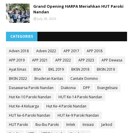
Grand Opening HARPA Meriahkan HUT Paroki
Nandan
July 28, 2026
CATEGORIES
Adven 2018
Adven 2022
APP 2017
APP 2018
APP 2019
APP 2021
APP 2022
APP 2023
APP Dewasa
Ayat Emas
BISA
BKL 2019
BKSN 2018
BKSN 2019
BKSN 2022
Bruderan Karitas
Cantate Domino
Dasawarsa Paroki Nandan
Diakonia
DPP
Evangelisasi
Hut Ke-10 Paroki Nandan
HUT Ke-14 Paroki Nandan
Hut Ke-4 Keluarga
Hut Ke-4 Paroki Nandan
HUT ke-6 Paroki Nandan
HUT ke-9 Paroki Nandan
HUT Paroki
Ibu-Ibu Paroki
Imlek
Inisiasi
Jarkod