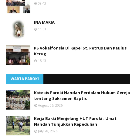
09.43
INA MARIA
11.51
PS Vokalfonsia Di Kapel St. Petrus Dan Paulus
Kerug
15.43
WARTA PAROKI
Katekis Paroki Nandan Perdalam Hukum Gereja
tentang Sakramen Baptis
August 06, 2026
Kerja Bakti Menjelang HUT Paroki : Umat
Nandan Tunjukkan Kepedulian
July 28, 2026