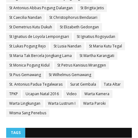
St Antonius Abbas Pogung Dalangan
St Brigita Jetis
St Caecilia Nandan
St Christophorus Bendasari
St Demetrius Kutu Dukuh
St Elizabeth Gedongan
St Ignatius de Loyola Lempongsari
St Ignatius Rogoyudan
St Lukas Pogung Rejo
St Lusia Nandan
St Maria Kutu Tegal
St Maria Tak Bercela Jongkang Lama
St Martha Karangjati
St Monica Pogung Kidul
St Petrus Kanisius Mranggen
St Pius Gemawang
St Wilhelmus Gemawang
St. Antonius Padua Tegalwaras
Surat Gembala
Tata Altar
TPKP
Ucapan Natal 2016
Video
Warta Kamera
Warta Lingkungan
Warta Lustrum I
Warta Paroki
Wisma Sang Penebus
TAGS