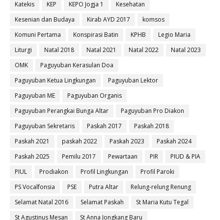
Katekis
KEP
KEPO Jogja 1
Kesehatan
Kesenian dan Budaya
Kirab AYD 2017
komsos
Komuni Pertama
Konspirasi Batin
KPHB
Legio Maria
Liturgi
Natal 2018
Natal 2021
Natal 2022
Natal 2023
OMK
Paguyuban Kerasulan Doa
Paguyuban Ketua Lingkungan
Paguyuban Lektor
Paguyuban ME
Paguyuban Organis
Paguyuban Perangkai Bunga Altar
Paguyuban Pro Diakon
Paguyuban Sekretaris
Paskah 2017
Paskah 2018
Paskah 2021
paskah 2022
Paskah 2023
Paskah 2024
Paskah 2025
Pemilu 2017
Pewartaan
PIR
PIUD & PIA
PIUL
Prodiakon
Profil Lingkungan
Profil Paroki
PS Vocalfonsia
PSE
Putra Altar
Relung-relung Renung
Selamat Natal 2016
Selamat Paskah
St Maria Kutu Tegal
St Agustinus Mesan
St Anna Jongkang Baru