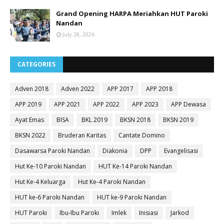
Grand Opening HARPA Meriahkan HUT Paroki
Nandan
July 28, 2026
CATEGORIES
Adven 2018
Adven 2022
APP 2017
APP 2018
APP 2019
APP 2021
APP 2022
APP 2023
APP Dewasa
Ayat Emas
BISA
BKL 2019
BKSN 2018
BKSN 2019
BKSN 2022
Bruderan Karitas
Cantate Domino
Dasawarsa Paroki Nandan
Diakonia
DPP
Evangelisasi
Hut Ke-10 Paroki Nandan
HUT Ke-14 Paroki Nandan
Hut Ke-4 Keluarga
Hut Ke-4 Paroki Nandan
HUT ke-6 Paroki Nandan
HUT ke-9 Paroki Nandan
HUT Paroki
Ibu-Ibu Paroki
Imlek
Inisiasi
Jarkod