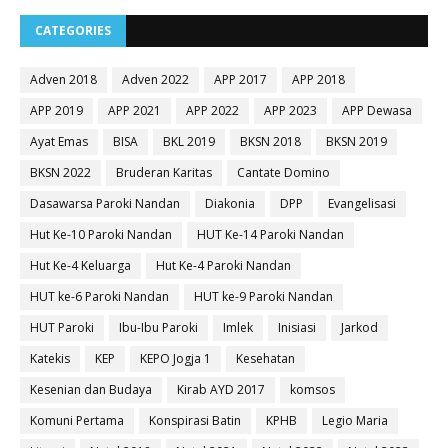
CATEGORIES
Adven 2018
Adven 2022
APP 2017
APP 2018
APP 2019
APP 2021
APP 2022
APP 2023
APP Dewasa
Ayat Emas
BISA
BKL 2019
BKSN 2018
BKSN 2019
BKSN 2022
Bruderan Karitas
Cantate Domino
Dasawarsa Paroki Nandan
Diakonia
DPP
Evangelisasi
Hut Ke-10 Paroki Nandan
HUT Ke-14 Paroki Nandan
Hut Ke-4 Keluarga
Hut Ke-4 Paroki Nandan
HUT ke-6 Paroki Nandan
HUT ke-9 Paroki Nandan
HUT Paroki
Ibu-Ibu Paroki
Imlek
Inisiasi
Jarkod
Katekis
KEP
KEPO Jogja 1
Kesehatan
Kesenian dan Budaya
Kirab AYD 2017
komsos
Komuni Pertama
Konspirasi Batin
KPHB
Legio Maria