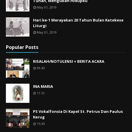
Tuhan, Mengubah Hidupku
May 01, 2019
Hari ke-1 Merayakan 20 Tahun Bulan Katekese
Liturgi
May 01, 2019
Popular Posts
RISALAH/NOTULENSI + BERITA ACARA
09.43
INA MARIA
11.51
PS Vokalfonsia Di Kapel St. Petrus Dan Paulus
Kerug
15.43