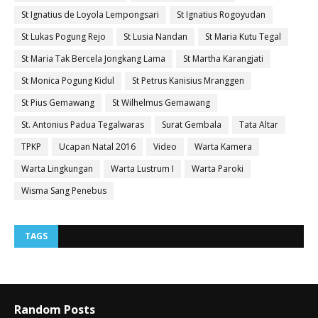
St Ignatius de Loyola Lempongsari
St Ignatius Rogoyudan
St Lukas Pogung Rejo
St Lusia Nandan
St Maria Kutu Tegal
St Maria Tak Bercela Jongkang Lama
St Martha Karangjati
St Monica Pogung Kidul
St Petrus Kanisius Mranggen
St Pius Gemawang
St Wilhelmus Gemawang
St. Antonius Padua Tegalwaras
Surat Gembala
Tata Altar
TPKP
Ucapan Natal 2016
Video
Warta Kamera
Warta Lingkungan
Warta Lustrum I
Warta Paroki
Wisma Sang Penebus
TAGS
Random Posts