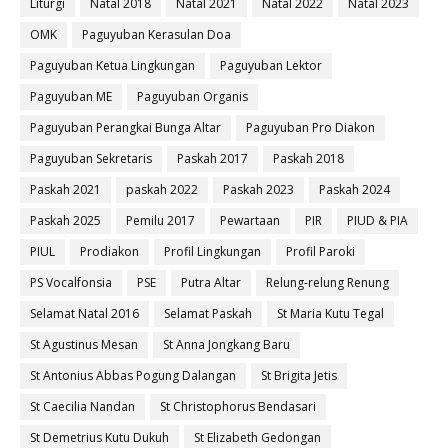
Liturgi
Natal 2018
Natal 2021
Natal 2022
Natal 2023
OMK
Paguyuban Kerasulan Doa
Paguyuban Ketua Lingkungan
Paguyuban Lektor
Paguyuban ME
Paguyuban Organis
Paguyuban Perangkai Bunga Altar
Paguyuban Pro Diakon
Paguyuban Sekretaris
Paskah 2017
Paskah 2018
Paskah 2021
paskah 2022
Paskah 2023
Paskah 2024
Paskah 2025
Pemilu 2017
Pewartaan
PIR
PIUD & PIA
PIUL
Prodiakon
Profil Lingkungan
Profil Paroki
PS Vocalfonsia
PSE
Putra Altar
Relung-relung Renung
Selamat Natal 2016
Selamat Paskah
St Maria Kutu Tegal
St Agustinus Mesan
St Anna Jongkang Baru
St Antonius Abbas Pogung Dalangan
St Brigita Jetis
St Caecilia Nandan
St Christophorus Bendasari
St Demetrius Kutu Dukuh
St Elizabeth Gedongan