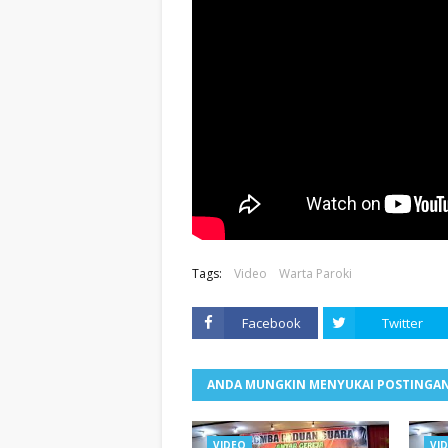
Tags:
Video
Warta Paroki
Facebook
Twitter
ANDA MUNGKIN MENYUKAI POSTINGAN
VIDEO
VI