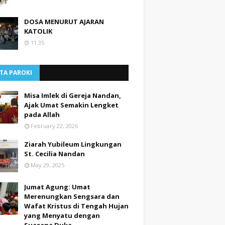
DOSA MENURUT AJARAN
KATOLIK
11.35
TA PAROKI
Misa Imlek di Gereja Nandan,
Ajak Umat Semakin Lengket
pada Allah
February 22, 2026
Ziarah Yubileum Lingkungan
St. Cecilia Nandan
May 29, 2025
Jumat Agung: Umat
Merenungkan Sengsara dan
Wafat Kristus di Tengah Hujan
yang Menyatu dengan