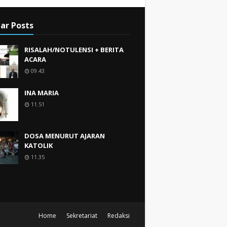
ar Posts
RISALAH/NOTULENSI + BERITA
ACARA
09.43
INA MARIA
11.51
DOSA MENURUT AJARAN
KATOLIK
11.35
Home
Sekretariat
Redaksi