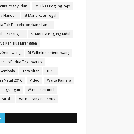
natius Rogoyudan
St Lukas Pogung Rejo
sia Nandan
St Maria Kutu Tegal
ria Tak Bercela Jongkang Lama
tha Karangjati
St Monica Pogung Kidul
trus Kanisius Mranggen
us Gemawang
St Wilhelmus Gemawang
ntonius Padua Tegalwaras
 Gembala
Tata Altar
TPKP
n Natal 2016
Video
Warta Kamera
 Lingkungan
Warta Lustrum I
 Paroki
Wisma Sang Penebus
S