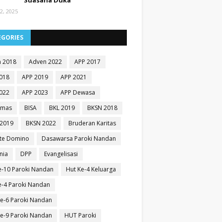
Suasana Duka
2, 2025
EGORIES
 2018
Adven 2022
APP 2017
018
APP 2019
APP 2021
022
APP 2023
APP Dewasa
Emas
BISA
BKL 2019
BKSN 2018
2019
BKSN 2022
Bruderan Karitas
te Domino
Dasawarsa Paroki Nandan
nia
DPP
Evangelisasi
e-10 Paroki Nandan
Hut Ke-4 Keluarga
e-4 Paroki Nandan
e-6 Paroki Nandan
e-9 Paroki Nandan
HUT Paroki