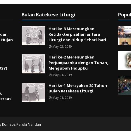
Bulan Katekese Liturgi
Popul
Hari ke-3 Merenungkan
 dan
Ketidakterpisahan antara
h Hujan
Liturgi dan Hidup Sehari-hari
May 02, 2019
Hari ke-2 Merenungkan
Perjumpaanku dengan Tuhan,
KSY)
Mengubah Hidupku
May 01, 2019
Hari ke-1 Merayakan 20 Tahun
Bulan Katekese Liturgi
,
May 01, 2019
Berkat
by
Komsos Paroki Nandan