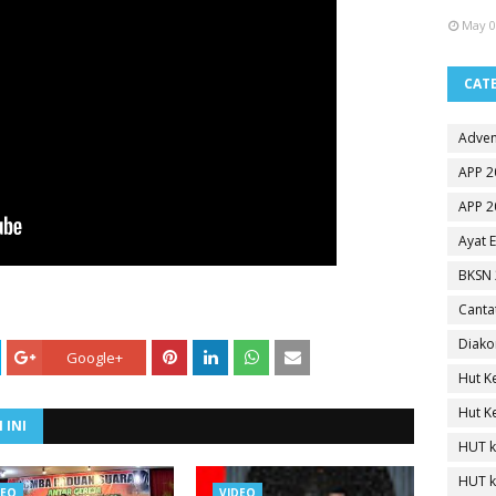
May 0
CAT
Adven
APP 2
APP 2
Ayat 
BKSN 
Canta
Diako
Google+
Hut K
Hut K
 INI
HUT k
HUT k
DEO
VIDEO