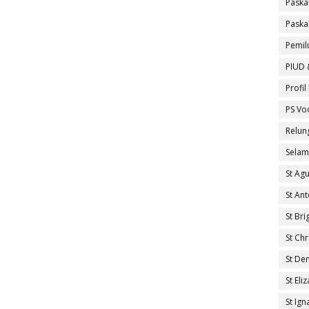
Paska
Paska
Pemil
PIUD 
Profi
PS Vo
Relun
Selam
St Ag
St An
St Brig
St Ch
St De
St El
St Ig