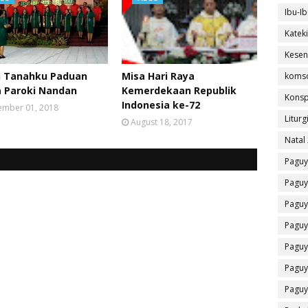
Ibu-Ib
Katek
Kesen
h Tanahku Paduan
Misa Hari Raya
koms
a Paroki Nandan
Kemerdekaan Republik
Konsp
Indonesia ke-72
mber 01, 2018
Liturg
August 18, 2017
Natal
Paguy
Paguy
Paguy
Paguy
Paguy
Paguy
Paguy