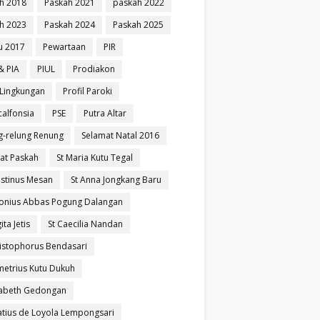
h 2018
Paskah 2021
paskah 2022
h 2023
Paskah 2024
Paskah 2025
u 2017
Pewartaan
PIR
& PIA
PIUL
Prodiakon
l Lingkungan
Profil Paroki
calfonsia
PSE
Putra Altar
g-relung Renung
Selamat Natal 2016
at Paskah
St Maria Kutu Tegal
ustinus Mesan
St Anna Jongkang Baru
tonius Abbas Pogung Dalangan
ita Jetis
St Caecilia Nandan
ristophorus Bendasari
metrius Kutu Dukuh
izabeth Gedongan
natius de Loyola Lempongsari