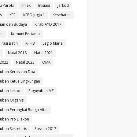
u Paroki
Imlek
Inisiasi
Jarkod
is
KEP
KEPO Jogja 1
Kesehatan
ian dan Budaya
Kirab AYD 2017
os
Komuni Pertama
irasi Batin
KPHB
Legio Maria
i
Natal 2018
Natal 2021
 2022
Natal 2023
OMK
uban Kerasulan Doa
uban Ketua Lingkungan
uban Lektor
Paguyuban ME
uban Organis
uban Perangkai Bunga Altar
uban Pro Diakon
uban Sekretaris
Paskah 2017