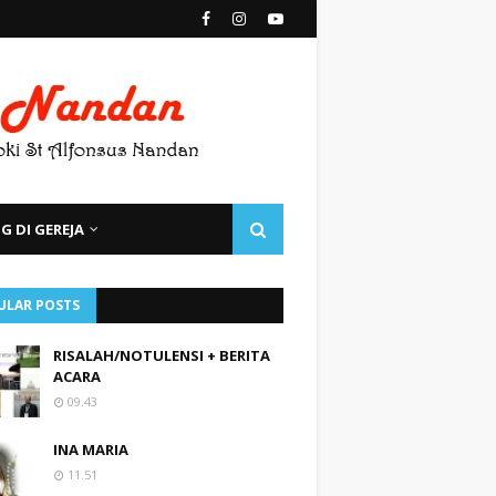
 DI GEREJA
ULAR POSTS
RISALAH/NOTULENSI + BERITA
ACARA
09.43
INA MARIA
11.51