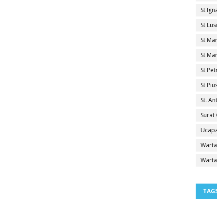
St Ig
St Lu
St Ma
St Mar
St Pe
St Pi
St. A
Surat
Ucapa
Warta
Warta
TAG