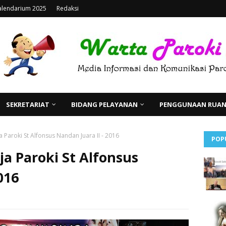
alendarium 2025
Redaksi
SEKRETARIAT
BIDANG PELAYANAN
PENGGUNAAN RUANG
 Paroki St Alfonsus Nandan Juara II - 2016
POP
a Paroki St Alfonsus
016