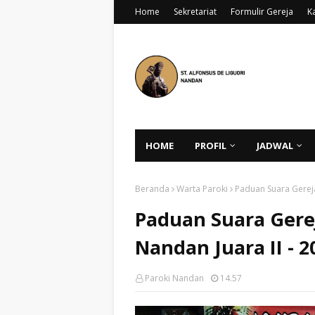
Home
Sekretariat
Formulir Gereja
K
HOME
PROFIL
JADWAL
Beranda
Warta Paroki
Paduan Suara Gereja
Paduan Suara Gerej
Nandan Juara II - 2
Paroki Nandan
14.57