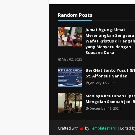
Random Posts
Jumat Agung: Umat
Merenungkan Sengsara
Wafat Kristus di Tenga
yang Menyatu dengan
Suasana Duka
May 02, 2025
BerKHat Santo Yusuf (B
St. Alfonsus Nandan
January 12, 2025
Menjaga Keutuhan Cipta
Mengolah Sampah Jadi 
December 19, 2024
Crafted with
by
TemplatesYard
| Edited 