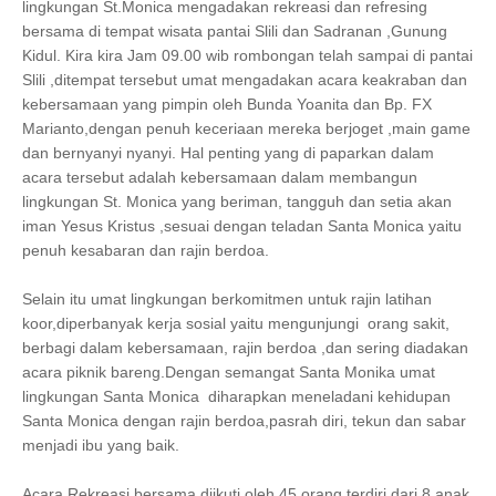
lingkungan St.Monica mengadakan rekreasi dan refresing
bersama di tempat wisata pantai Slili dan Sadranan ,Gunung
Kidul. Kira kira Jam 09.00 wib rombongan telah sampai di pantai
Slili ,ditempat tersebut umat mengadakan acara keakraban dan
kebersamaan yang pimpin oleh Bunda Yoanita dan Bp. FX
Marianto,dengan penuh keceriaan mereka berjoget ,main game
dan bernyanyi nyanyi. Hal penting yang di paparkan dalam
acara tersebut adalah kebersamaan dalam membangun
lingkungan St. Monica yang beriman, tangguh dan setia akan
iman Yesus Kristus ,sesuai dengan teladan Santa Monica yaitu
penuh kesabaran dan rajin berdoa.
Selain itu umat lingkungan berkomitmen untuk rajin latihan
koor,diperbanyak kerja sosial yaitu mengunjungi orang sakit,
berbagi dalam kebersamaan, rajin berdoa ,dan sering diadakan
acara piknik bareng.Dengan semangat Santa Monika umat
lingkungan Santa Monica diharapkan meneladani kehidupan
Santa Monica dengan rajin berdoa,pasrah diri, tekun dan sabar
menjadi ibu yang baik.
Acara Rekreasi bersama diikuti oleh 45 orang terdiri dari 8 anak