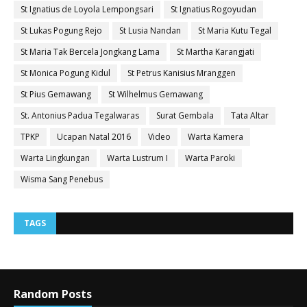
St Ignatius de Loyola Lempongsari
St Ignatius Rogoyudan
St Lukas Pogung Rejo
St Lusia Nandan
St Maria Kutu Tegal
St Maria Tak Bercela Jongkang Lama
St Martha Karangjati
St Monica Pogung Kidul
St Petrus Kanisius Mranggen
St Pius Gemawang
St Wilhelmus Gemawang
St. Antonius Padua Tegalwaras
Surat Gembala
Tata Altar
TPKP
Ucapan Natal 2016
Video
Warta Kamera
Warta Lingkungan
Warta Lustrum I
Warta Paroki
Wisma Sang Penebus
TAGS
Random Posts