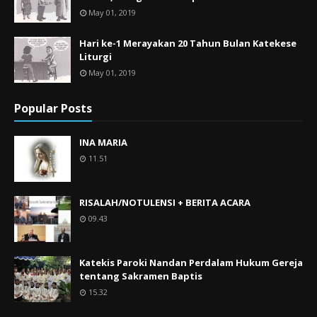
May 01, 2019
Hari ke-1 Merayakan 20 Tahun Bulan Katekese
Liturgi
May 01, 2019
Popular Posts
INA MARIA
11.51
RISALAH/NOTULENSI + BERITA ACARA
09.43
Katekis Paroki Nandan Perdalam Hukum Gereja
tentang Sakramen Baptis
15.32