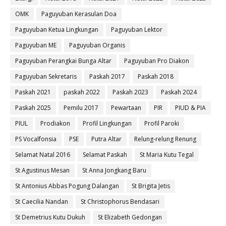
OMK
Paguyuban Kerasulan Doa
Paguyuban Ketua Lingkungan
Paguyuban Lektor
Paguyuban ME
Paguyuban Organis
Paguyuban Perangkai Bunga Altar
Paguyuban Pro Diakon
Paguyuban Sekretaris
Paskah 2017
Paskah 2018
Paskah 2021
paskah 2022
Paskah 2023
Paskah 2024
Paskah 2025
Pemilu 2017
Pewartaan
PIR
PIUD & PIA
PIUL
Prodiakon
Profil Lingkungan
Profil Paroki
PS Vocalfonsia
PSE
Putra Altar
Relung-relung Renung
Selamat Natal 2016
Selamat Paskah
St Maria Kutu Tegal
St Agustinus Mesan
St Anna Jongkang Baru
St Antonius Abbas Pogung Dalangan
St Brigita Jetis
St Caecilia Nandan
St Christophorus Bendasari
St Demetrius Kutu Dukuh
St Elizabeth Gedongan