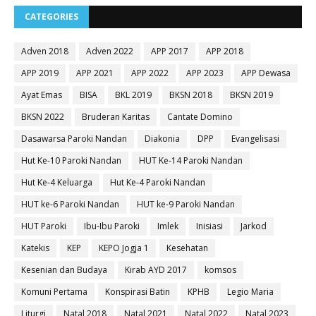
CATEGORIES
Adven 2018
Adven 2022
APP 2017
APP 2018
APP 2019
APP 2021
APP 2022
APP 2023
APP Dewasa
Ayat Emas
BISA
BKL 2019
BKSN 2018
BKSN 2019
BKSN 2022
Bruderan Karitas
Cantate Domino
Dasawarsa Paroki Nandan
Diakonia
DPP
Evangelisasi
Hut Ke-10 Paroki Nandan
HUT Ke-14 Paroki Nandan
Hut Ke-4 Keluarga
Hut Ke-4 Paroki Nandan
HUT ke-6 Paroki Nandan
HUT ke-9 Paroki Nandan
HUT Paroki
Ibu-Ibu Paroki
Imlek
Inisiasi
Jarkod
Katekis
KEP
KEPO Jogja 1
Kesehatan
Kesenian dan Budaya
Kirab AYD 2017
komsos
Komuni Pertama
Konspirasi Batin
KPHB
Legio Maria
Liturgi
Natal 2018
Natal 2021
Natal 2022
Natal 2023