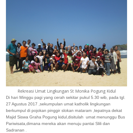
Rekreasi Umat Lingkungan St Monika Pogung Kidul
Di hari Minggu pagi yang cerah sekitar pukul 5.30 wib, pada tgl.
27 Agustus 2017 ,sekumpulan umat katholik lingkungan
berkumpul di pojokan pinggir slokan mataram ,tepatnya dekat
Majid Siswa Graha Pogung kidul,disitulah umat menunggu Bus
Pariwisata,dimana mereka akan menuju pantai Slili dan
Sadranan .