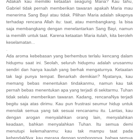
Adakah kau memiliki ketaatan seagung Maria? Kau tahu,
Gabriel tidak pernah memberikan tawaran apakah Maria mau
menerima Sang Bayi atau tidak. Pilihan Maria adalah sikapnya
terhadap rencana Allah itu: taat, atau membangkang. Ia bisa
saja membangkang dengan menelantarkan Sang Bayi, namun
ia memilih untuk taat. Karena ketaatan Maria itulah, kita beroleh
keselamatan...
.
Ada aroma kebebasan yang berhembus terlalu kencang dalam
hidupmu saat ini. Seolah, seluruh hidupmu adalah urusanmu
sendiri dan hanya kaulah yang berhak mengaturnya. Ketaatan
tak lagi punya tempat. Benarkah demikian? Nyatanya, kau
memang bebas menentukan tindakanmu, namun kau tak
pernah bebas menentukan apa yang terjadi di sekitarmu. Tuhan
tidak selalu memberikan tawaran. Kadang, rencanaNya terjadi
begitu saja atas dirimu. Kau pun frustrasi seumur hidup untuk
menolak semua yang tak sesuai rencanamu itu. Lantas, kau
dengan arogan menyalahkan orang lain, menyalahkan
keadaan, bahkan menyalahkan Tuhan. Itu semua demi
menutupi kelemahanmu: kau tak mampu taat pada
kehendakNya; kau merasa dengan sombongnya, bahwa semua