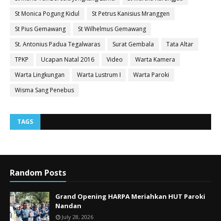
St Monica Pogung Kidul
St Petrus Kanisius Mranggen
St Pius Gemawang
St Wilhelmus Gemawang
St. Antonius Padua Tegalwaras
Surat Gembala
Tata Altar
TPKP
Ucapan Natal 2016
Video
Warta Kamera
Warta Lingkungan
Warta Lustrum I
Warta Paroki
Wisma Sang Penebus
TAGS
Random Posts
Grand Opening HARPA Meriahkan HUT Paroki
Nandan
July 28, 2026