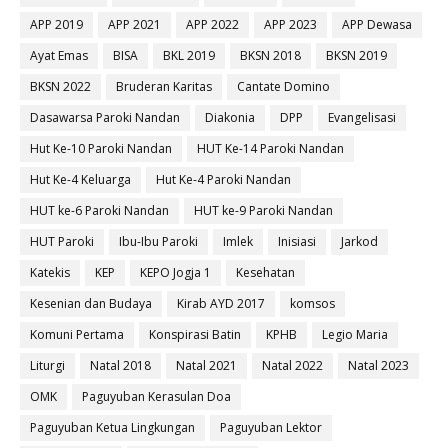
APP 2019
APP 2021
APP 2022
APP 2023
APP Dewasa
Ayat Emas
BISA
BKL 2019
BKSN 2018
BKSN 2019
BKSN 2022
Bruderan Karitas
Cantate Domino
Dasawarsa Paroki Nandan
Diakonia
DPP
Evangelisasi
Hut Ke-10 Paroki Nandan
HUT Ke-14 Paroki Nandan
Hut Ke-4 Keluarga
Hut Ke-4 Paroki Nandan
HUT ke-6 Paroki Nandan
HUT ke-9 Paroki Nandan
HUT Paroki
Ibu-Ibu Paroki
Imlek
Inisiasi
Jarkod
Katekis
KEP
KEPO Jogja 1
Kesehatan
Kesenian dan Budaya
Kirab AYD 2017
komsos
Komuni Pertama
Konspirasi Batin
KPHB
Legio Maria
Liturgi
Natal 2018
Natal 2021
Natal 2022
Natal 2023
OMK
Paguyuban Kerasulan Doa
Paguyuban Ketua Lingkungan
Paguyuban Lektor