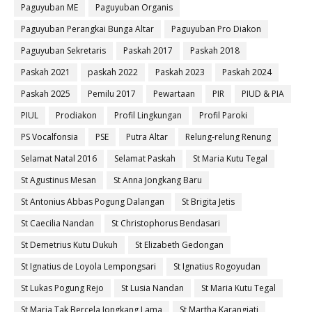
Paguyuban ME
Paguyuban Organis
Paguyuban Perangkai Bunga Altar
Paguyuban Pro Diakon
Paguyuban Sekretaris
Paskah 2017
Paskah 2018
Paskah 2021
paskah 2022
Paskah 2023
Paskah 2024
Paskah 2025
Pemilu 2017
Pewartaan
PIR
PIUD & PIA
PIUL
Prodiakon
Profil Lingkungan
Profil Paroki
PS Vocalfonsia
PSE
Putra Altar
Relung-relung Renung
Selamat Natal 2016
Selamat Paskah
St Maria Kutu Tegal
St Agustinus Mesan
St Anna Jongkang Baru
St Antonius Abbas Pogung Dalangan
St Brigita Jetis
St Caecilia Nandan
St Christophorus Bendasari
St Demetrius Kutu Dukuh
St Elizabeth Gedongan
St Ignatius de Loyola Lempongsari
St Ignatius Rogoyudan
St Lukas Pogung Rejo
St Lusia Nandan
St Maria Kutu Tegal
St Maria Tak Bercela Jongkang Lama
St Martha Karangjati