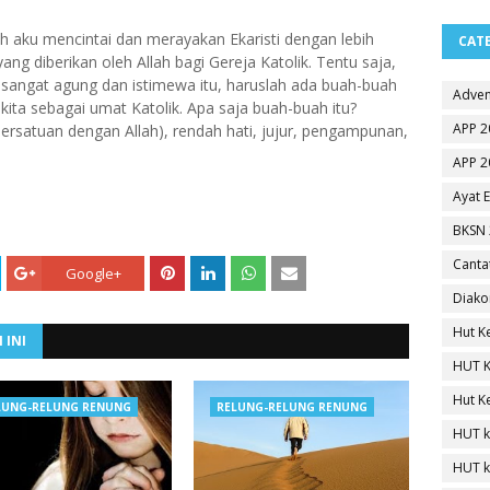
 aku mencintai dan merayakan Ekaristi dengan lebih
CAT
ng diberikan oleh Allah bagi Gereja Katolik. Tentu saja,
 sangat agung dan istimewa itu, haruslah ada buah-buah
Adven
ita sebagai umat Katolik. Apa saja buah-buah itu?
APP 2
persatuan dengan Allah), rendah hati, jujur, pengampunan,
APP 2
Ayat 
BKSN 
Canta
Google+
Diako
Hut K
 INI
HUT K
Hut K
LUNG-RELUNG RENUNG
RELUNG-RELUNG RENUNG
HUT k
HUT k