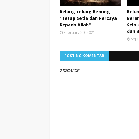
Relung-relung Renung
Relu
"Tetap Setia dan Percaya
Beran
Kepada Allah"
Sela
dan B
February 20, 2021
Sept
POSTING KOMENTAR
0 Komentar