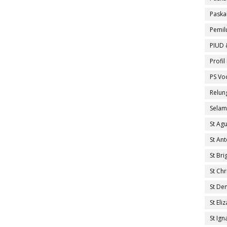
Paska
Pemil
PIUD 
Profi
PS Vo
Relun
Selam
St Ag
St An
St Brig
St Ch
St De
St El
St Ig