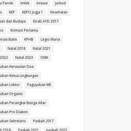
u Paroki
Imlek
Inisiasi
Jarkod
is
KEP
KEPO Jogja 1
Kesehatan
ian dan Budaya
Kirab AYD 2017
os
Komuni Pertama
irasi Batin
KPHB
Legio Maria
i
Natal 2018
Natal 2021
 2022
Natal 2023
OMK
uban Kerasulan Doa
uban Ketua Lingkungan
uban Lektor
Paguyuban ME
uban Organis
uban Perangkai Bunga Altar
uban Pro Diakon
uban Sekretaris
Paskah 2017
h 2018
Paskah 2021
paskah 2022