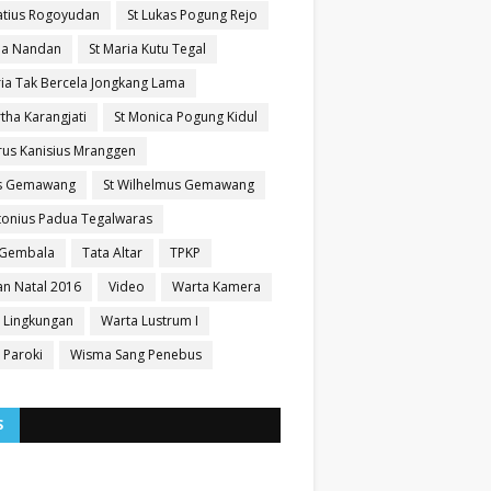
natius Rogoyudan
St Lukas Pogung Rejo
sia Nandan
St Maria Kutu Tegal
ria Tak Bercela Jongkang Lama
tha Karangjati
St Monica Pogung Kidul
trus Kanisius Mranggen
us Gemawang
St Wilhelmus Gemawang
ntonius Padua Tegalwaras
 Gembala
Tata Altar
TPKP
n Natal 2016
Video
Warta Kamera
 Lingkungan
Warta Lustrum I
 Paroki
Wisma Sang Penebus
S