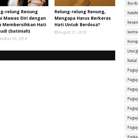
Ibu-Ib
ng-relung Renung
Relung-relung Renung,
Katek
i Mawas Diri dengan
Mengapa Harus Berkeras
Kesen
lu Membersihkan Hati
Hati Untuk Berdosa?
udi (batiniah)
koms
August 27, 2018
ember 03, 2018
Konsp
Liturg
Natal
Paguy
Paguy
Paguy
Paguy
Paguy
Paguy
Paguy
Paska