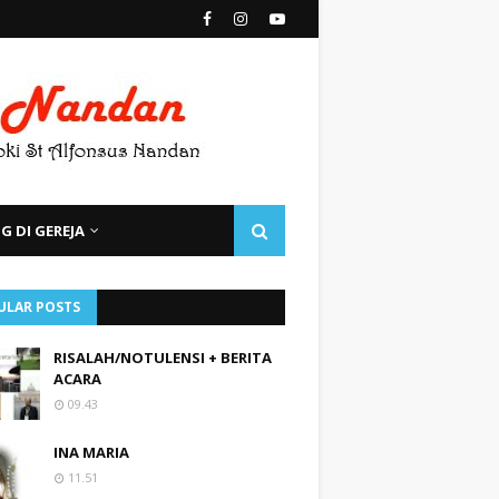
 DI GEREJA
ULAR POSTS
RISALAH/NOTULENSI + BERITA
ACARA
09.43
INA MARIA
11.51