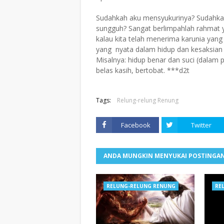
Sudahkah aku mensyukurinya? Sudahkah
sungguh? Sangat berlimpahlah rahmat ya
kalau kita telah menerima karunia yang
yang nyata dalam hidup dan kesaksian k
Misalnya: hidup benar dan suci (dalam 
belas kasih, bertobat. ***d2t
Tags:
Relung-relung Renung
Facebook
Twitter
ANDA MUNGKIN MENYUKAI POSTINGAN
RELUNG-RELUNG RENUNG
RE