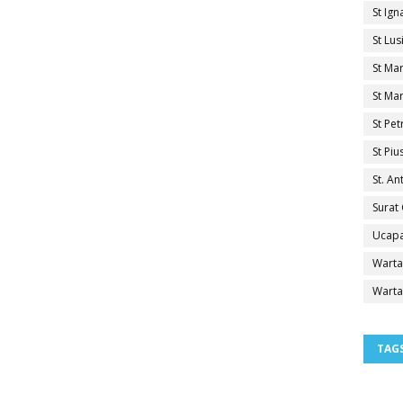
St Ig
St Lu
St Ma
St Mar
St Pe
St Pi
St. A
Surat
Ucapa
Warta
Warta
TAG