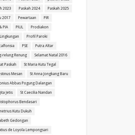
h 2023
Paskah 2024
Paskah 2025
u 2017
Pewartaan
PIR
& PIA
PIUL
Prodiakon
l Lingkungan
Profil Paroki
calfonsia
PSE
Putra Altar
g-relung Renung
Selamat Natal 2016
at Paskah
St Maria Kutu Tegal
ustinus Mesan
St Anna Jongkang Baru
tonius Abbas Pogung Dalangan
ita Jetis
St Caecilia Nandan
ristophorus Bendasari
metrius Kutu Dukuh
izabeth Gedongan
natius de Loyola Lempongsari