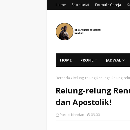
Home
Sekretariat
Formulir Gereja
K
HOME
PROFIL
JADWAL
Beranda
Relung-relung Renung
Relung-relu
Relung-relung Renu
dan Apostolik!
Paroki Nandan
09.00