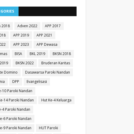
EGORIES
 2018
Adven 2022
APP 2017
018
APP 2019
APP 2021
022
APP 2023
APP Dewasa
Emas
BISA
BKL 2019
BKSN 2018
2019
BKSN 2022
Bruderan Karitas
te Domino
Dasawarsa Paroki Nandan
nia
DPP
Evangelisasi
e-10 Paroki Nandan
e-14 Paroki Nandan
Hut Ke-4 Keluarga
e-4 Paroki Nandan
e-6 Paroki Nandan
e-9 Paroki Nandan
HUT Paroki