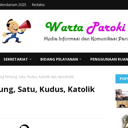
alendarium 2025
Redaksi
SEKRETARIAT
BIDANG PELAYANAN
PENGGUNAAN RUANG
ng Renung, Satu, Kudus, Katolik dan Apostolik!
POP
ng, Satu, Kudus, Katolik