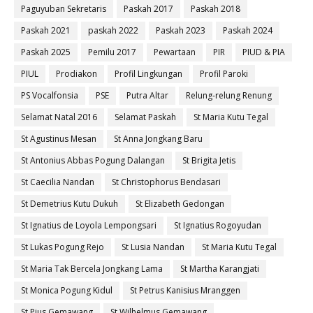
Paguyuban Sekretaris
Paskah 2017
Paskah 2018
Paskah 2021
paskah 2022
Paskah 2023
Paskah 2024
Paskah 2025
Pemilu 2017
Pewartaan
PIR
PIUD & PIA
PIUL
Prodiakon
Profil Lingkungan
Profil Paroki
PS Vocalfonsia
PSE
Putra Altar
Relung-relung Renung
Selamat Natal 2016
Selamat Paskah
St Maria Kutu Tegal
St Agustinus Mesan
St Anna Jongkang Baru
St Antonius Abbas Pogung Dalangan
St Brigita Jetis
St Caecilia Nandan
St Christophorus Bendasari
St Demetrius Kutu Dukuh
St Elizabeth Gedongan
St Ignatius de Loyola Lempongsari
St Ignatius Rogoyudan
St Lukas Pogung Rejo
St Lusia Nandan
St Maria Kutu Tegal
St Maria Tak Bercela Jongkang Lama
St Martha Karangjati
St Monica Pogung Kidul
St Petrus Kanisius Mranggen
St Pius Gemawang
St Wilhelmus Gemawang