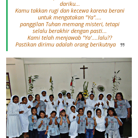
dariku...
Kamu takkan rugi dan kecewa karena berani
untuk mengatakan "Ya"....
panggilan Tuhan memang misteri, tetapi
selalu berakhir dengan pasti...
Kami telah menjawab "Ya'....lalu??
Pastikan dirimu adalah orang berikutnya