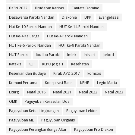
BKSN 2022
Bruderan Karitas
Cantate Domino
Dasawarsa Paroki Nandan
Diakonia
DPP
Evangelisasi
Hut Ke-10 Paroki Nandan
HUT Ke-14 Paroki Nandan
Hut Ke-4 Keluarga
Hut Ke-4 Paroki Nandan
HUT ke-6 Paroki Nandan
HUT ke-9 Paroki Nandan
HUT Paroki
Ibu-Ibu Paroki
Imlek
Inisiasi
Jarkod
Katekis
KEP
KEPO Jogja 1
Kesehatan
Kesenian dan Budaya
Kirab AYD 2017
komsos
Komuni Pertama
Konspirasi Batin
KPHB
Legio Maria
Liturgi
Natal 2018
Natal 2021
Natal 2022
Natal 2023
OMK
Paguyuban Kerasulan Doa
Paguyuban Ketua Lingkungan
Paguyuban Lektor
Paguyuban ME
Paguyuban Organis
Paguyuban Perangkai Bunga Altar
Paguyuban Pro Diakon