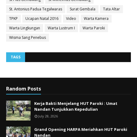
St. Antonius Padua Tegalwaras
Surat Gembala
Tata Altar
TPKP
Ucapan Natal 2016
Video
Warta Kamera
Warta Lingkungan
Warta Lustrum I
Warta Paroki
Wisma Sang Penebus
TAGS
Random Posts
Kerja Bakti Menjelang HUT Paroki : Umat
Nandan Tunjukkan Kepedulian
July 28, 2026
Grand Opening HARPA Meriahkan HUT Paroki
Nandan