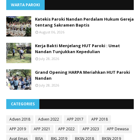
WARTA PAROKI
Katekis Paroki Nandan Perdalam Hukum Gereja
tentang Sakramen Baptis
August 06, 2026
Kerja Bakti Menjelang HUT Paroki : Umat
Nandan Tunjukkan Kepedulian
July 28, 2026
Grand Opening HARPA Meriahkan HUT Paroki
Nandan
July 28, 2026
CATEGORIES
Adven 2018
Adven 2022
APP 2017
APP 2018
APP 2019
APP 2021
APP 2022
APP 2023
APP Dewasa
Ayat Emas
BISA
BKL 2019
BKSN 2018
BKSN 2019