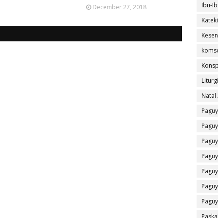
Ibu-Ib
December 27, 2018
Katek
Kesen
koms
Konsp
Liturg
Natal
Paguy
Paguy
Paguy
Paguy
Paguy
Paguy
Paguy
Paska