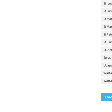
St Ig
St Lu
St Ma
St Mar
St Pe
St Pi
St. A
Surat
Ucapa
Warta
Warta
TAG