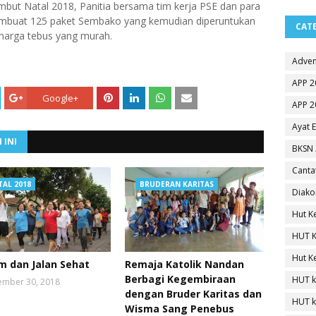
ut Natal 2018, Panitia bersama tim kerja PSE dan para
embuat 125 paket Sembako yang kemudian diperuntukan
CAT
arga tebus yang murah.
Adven
APP 2
Google+
APP 2
Ayat 
 INI
BKSN 
Canta
TAL 2018
BRUDERAN KARITAS
Diako
Hut K
HUT K
Hut K
m dan Jalan Sehat
Remaja Katolik Nandan
Berbagi Kegembiraan
HUT k
mber 30, 2018
dengan Bruder Karitas dan
HUT k
Wisma Sang Penebus