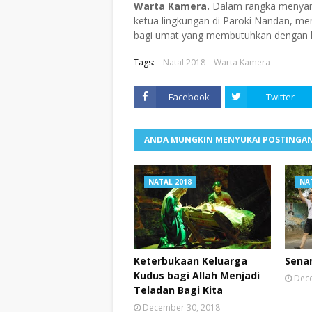
Warta Kamera.
Dalam rangka menyamb
ketua lingkungan di Paroki Nandan, m
bagi umat yang membutuhkan dengan h
Tags:
Natal 2018
Warta Kamera
Facebook
Twitter
ANDA MUNGKIN MENYUKAI POSTINGAN
NATAL 2018
NA
Keterbukaan Keluarga
Sena
Kudus bagi Allah Menjadi
Dece
Teladan Bagi Kita
December 30, 2018