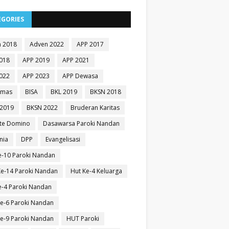
EGORIES
 2018
Adven 2022
APP 2017
018
APP 2019
APP 2021
022
APP 2023
APP Dewasa
Emas
BISA
BKL 2019
BKSN 2018
2019
BKSN 2022
Bruderan Karitas
te Domino
Dasawarsa Paroki Nandan
nia
DPP
Evangelisasi
e-10 Paroki Nandan
e-14 Paroki Nandan
Hut Ke-4 Keluarga
e-4 Paroki Nandan
e-6 Paroki Nandan
e-9 Paroki Nandan
HUT Paroki