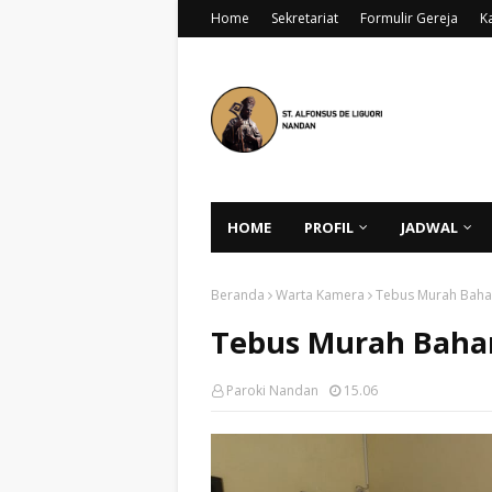
Home
Sekretariat
Formulir Gereja
K
HOME
PROFIL
JADWAL
Beranda
Warta Kamera
Tebus Murah Baha
Tebus Murah Baha
Paroki Nandan
15.06