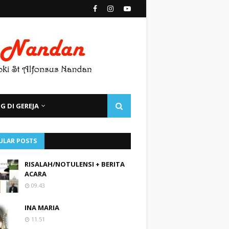
 DI GEREJA
ULAR POSTS
RISALAH/NOTULENSI + BERITA
ACARA
09.43
INA MARIA
11.51