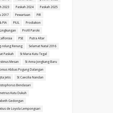
h 2023
Paskah 2024
Paskah 2025
u 2017
Pewartaan
PIR
& PIA
PIUL
Prodiakon
l Lingkungan
Profil Paroki
calfonsia
PSE
Putra Altar
g-relung Renung
Selamat Natal 2016
at Paskah
St Maria Kutu Tegal
ustinus Mesan
St Anna Jongkang Baru
tonius Abbas Pogung Dalangan
ita Jetis
St Caecilia Nandan
ristophorus Bendasari
metrius Kutu Dukuh
izabeth Gedongan
natius de Loyola Lempongsari