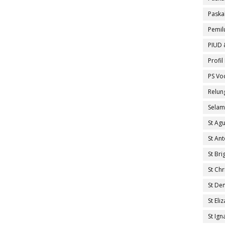
Paska
Pemil
PIUD 
Profi
PS Vo
Relun
Selam
St Ag
St An
St Brig
St Ch
St De
St El
St Ig