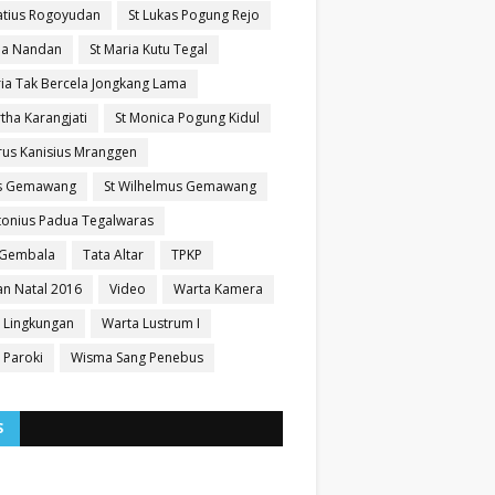
natius Rogoyudan
St Lukas Pogung Rejo
sia Nandan
St Maria Kutu Tegal
ria Tak Bercela Jongkang Lama
tha Karangjati
St Monica Pogung Kidul
trus Kanisius Mranggen
us Gemawang
St Wilhelmus Gemawang
ntonius Padua Tegalwaras
 Gembala
Tata Altar
TPKP
n Natal 2016
Video
Warta Kamera
 Lingkungan
Warta Lustrum I
 Paroki
Wisma Sang Penebus
S