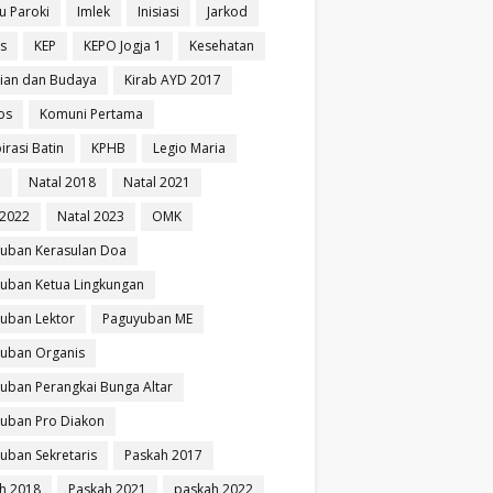
u Paroki
Imlek
Inisiasi
Jarkod
is
KEP
KEPO Jogja 1
Kesehatan
ian dan Budaya
Kirab AYD 2017
os
Komuni Pertama
irasi Batin
KPHB
Legio Maria
i
Natal 2018
Natal 2021
 2022
Natal 2023
OMK
uban Kerasulan Doa
uban Ketua Lingkungan
uban Lektor
Paguyuban ME
uban Organis
uban Perangkai Bunga Altar
uban Pro Diakon
uban Sekretaris
Paskah 2017
h 2018
Paskah 2021
paskah 2022