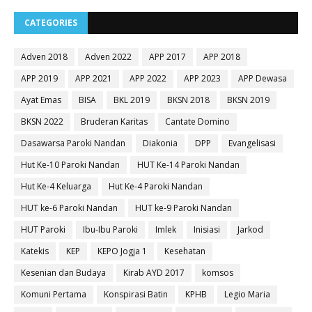
CATEGORIES
Adven 2018
Adven 2022
APP 2017
APP 2018
APP 2019
APP 2021
APP 2022
APP 2023
APP Dewasa
Ayat Emas
BISA
BKL 2019
BKSN 2018
BKSN 2019
BKSN 2022
Bruderan Karitas
Cantate Domino
Dasawarsa Paroki Nandan
Diakonia
DPP
Evangelisasi
Hut Ke-10 Paroki Nandan
HUT Ke-14 Paroki Nandan
Hut Ke-4 Keluarga
Hut Ke-4 Paroki Nandan
HUT ke-6 Paroki Nandan
HUT ke-9 Paroki Nandan
HUT Paroki
Ibu-Ibu Paroki
Imlek
Inisiasi
Jarkod
Katekis
KEP
KEPO Jogja 1
Kesehatan
Kesenian dan Budaya
Kirab AYD 2017
komsos
Komuni Pertama
Konspirasi Batin
KPHB
Legio Maria