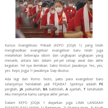
Kursus Evangelisasi Pribadi (KEPO JOGJA 1) yang telah
menghasilkan evangeliser evangeliser baru telah juga
melahirkan beberapa idiom dan ungkapan ungkapan yang
menarik, antara lain: dalam yel-yel setiap awal dan akhir
kegiatan. Yel nya demikian: Saksi Kristus! Jawabnya: Yes, yes,
yes. Kepo Jogja 1! Jawabnya: Siap diustus.
Ada lagi dari Romo Noto, yaitu para evangeliser baru
selanjutnya hendaklah jadi PEJABAT. Spiritnya adalah
PE
pergilah,
JA
jadikanlah,
BA
babtislah,
A
ajarilah,
T
ketahuilah
Aku menyertai kamu sampai akhir jaman.
Dalam KEPO JOGJA 1 diajarkan juga LIMA LANGKAH
EVANGELISASI YAKNI: 1) Berteman, 2) Sharing Iman, 3) Kisah