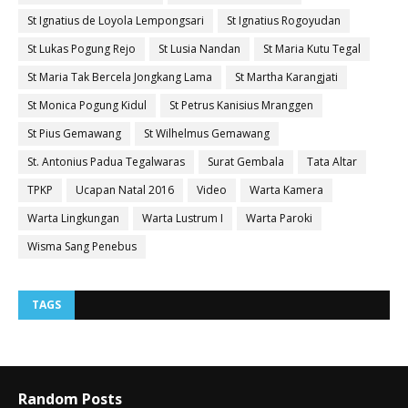
St Ignatius de Loyola Lempongsari
St Ignatius Rogoyudan
St Lukas Pogung Rejo
St Lusia Nandan
St Maria Kutu Tegal
St Maria Tak Bercela Jongkang Lama
St Martha Karangjati
St Monica Pogung Kidul
St Petrus Kanisius Mranggen
St Pius Gemawang
St Wilhelmus Gemawang
St. Antonius Padua Tegalwaras
Surat Gembala
Tata Altar
TPKP
Ucapan Natal 2016
Video
Warta Kamera
Warta Lingkungan
Warta Lustrum I
Warta Paroki
Wisma Sang Penebus
TAGS
Random Posts