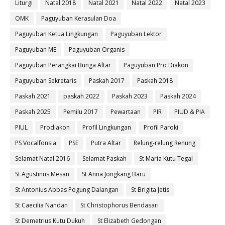
Liturgi
Natal 2018
Natal 2021
Natal 2022
Natal 2023
OMK
Paguyuban Kerasulan Doa
Paguyuban Ketua Lingkungan
Paguyuban Lektor
Paguyuban ME
Paguyuban Organis
Paguyuban Perangkai Bunga Altar
Paguyuban Pro Diakon
Paguyuban Sekretaris
Paskah 2017
Paskah 2018
Paskah 2021
paskah 2022
Paskah 2023
Paskah 2024
Paskah 2025
Pemilu 2017
Pewartaan
PIR
PIUD & PIA
PIUL
Prodiakon
Profil Lingkungan
Profil Paroki
PS Vocalfonsia
PSE
Putra Altar
Relung-relung Renung
Selamat Natal 2016
Selamat Paskah
St Maria Kutu Tegal
St Agustinus Mesan
St Anna Jongkang Baru
St Antonius Abbas Pogung Dalangan
St Brigita Jetis
St Caecilia Nandan
St Christophorus Bendasari
St Demetrius Kutu Dukuh
St Elizabeth Gedongan