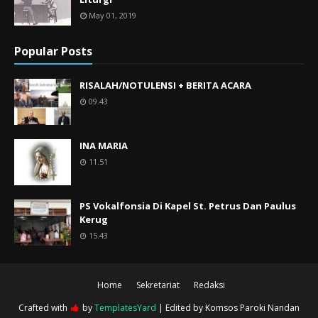
May 01, 2019
Popular Posts
RISALAH/NOTULENSI + BERITA ACARA
09.43
INA MARIA
11.51
PS Vokalfonsia Di Kapel St. Petrus Dan Paulus
Kerug
15.43
Home
Sekretariat
Redaksi
Crafted with
by
TemplatesYard
| Edited by
Komsos Paroki Nandan