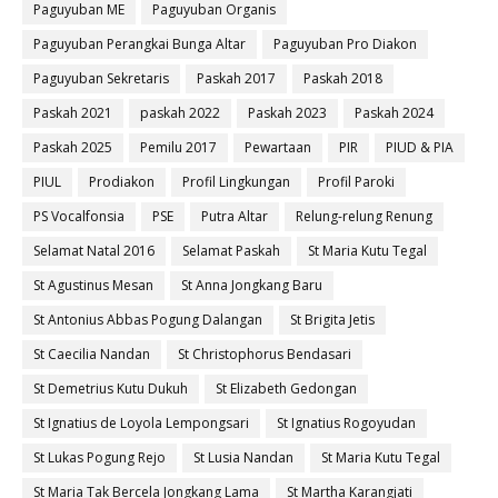
Paguyuban ME
Paguyuban Organis
Paguyuban Perangkai Bunga Altar
Paguyuban Pro Diakon
Paguyuban Sekretaris
Paskah 2017
Paskah 2018
Paskah 2021
paskah 2022
Paskah 2023
Paskah 2024
Paskah 2025
Pemilu 2017
Pewartaan
PIR
PIUD & PIA
PIUL
Prodiakon
Profil Lingkungan
Profil Paroki
PS Vocalfonsia
PSE
Putra Altar
Relung-relung Renung
Selamat Natal 2016
Selamat Paskah
St Maria Kutu Tegal
St Agustinus Mesan
St Anna Jongkang Baru
St Antonius Abbas Pogung Dalangan
St Brigita Jetis
St Caecilia Nandan
St Christophorus Bendasari
St Demetrius Kutu Dukuh
St Elizabeth Gedongan
St Ignatius de Loyola Lempongsari
St Ignatius Rogoyudan
St Lukas Pogung Rejo
St Lusia Nandan
St Maria Kutu Tegal
St Maria Tak Bercela Jongkang Lama
St Martha Karangjati