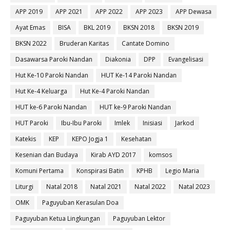
APP 2019
APP 2021
APP 2022
APP 2023
APP Dewasa
Ayat Emas
BISA
BKL 2019
BKSN 2018
BKSN 2019
BKSN 2022
Bruderan Karitas
Cantate Domino
Dasawarsa Paroki Nandan
Diakonia
DPP
Evangelisasi
Hut Ke-10 Paroki Nandan
HUT Ke-14 Paroki Nandan
Hut Ke-4 Keluarga
Hut Ke-4 Paroki Nandan
HUT ke-6 Paroki Nandan
HUT ke-9 Paroki Nandan
HUT Paroki
Ibu-Ibu Paroki
Imlek
Inisiasi
Jarkod
Katekis
KEP
KEPO Jogja 1
Kesehatan
Kesenian dan Budaya
Kirab AYD 2017
komsos
Komuni Pertama
Konspirasi Batin
KPHB
Legio Maria
Liturgi
Natal 2018
Natal 2021
Natal 2022
Natal 2023
OMK
Paguyuban Kerasulan Doa
Paguyuban Ketua Lingkungan
Paguyuban Lektor