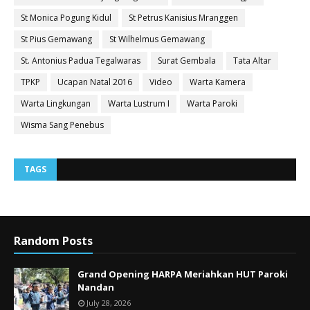
St Monica Pogung Kidul
St Petrus Kanisius Mranggen
St Pius Gemawang
St Wilhelmus Gemawang
St. Antonius Padua Tegalwaras
Surat Gembala
Tata Altar
TPKP
Ucapan Natal 2016
Video
Warta Kamera
Warta Lingkungan
Warta Lustrum I
Warta Paroki
Wisma Sang Penebus
TAGS
Random Posts
Grand Opening HARPA Meriahkan HUT Paroki
Nandan
July 28, 2026